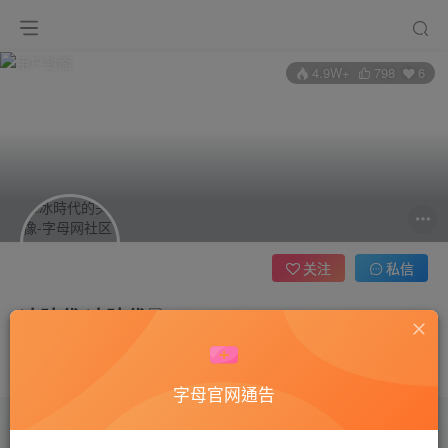
4.9W+
798
6
关注
私信
冰時代 冰時代
管理员
这家伙很懒，什么都没有写...
字母官网通告
文章
80
收藏
0
评论
0
版块
0
帖子
0
粉丝
6