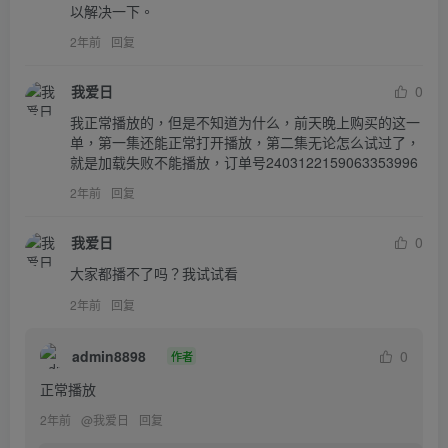
以解决一下。
2年前
回复
我爱日
0
我正常播放的，但是不知道为什么，前天晚上购买的这一
单，第一集还能正常打开播放，第二集无论怎么试过了，
就是加载失败不能播放，订单号2403122159063353996
2年前
回复
我爱日
0
大家都播不了吗？我试试看
2年前
回复
admin8898
0
作者
正常播放
2年前
@
我爱日
回复