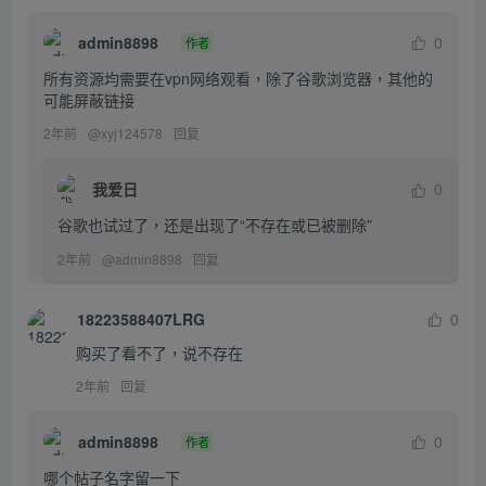
admin8898
0
作者
所有资源均需要在vpn网络观看，除了谷歌浏览器，其他的
可能屏蔽链接
2年前
@
xyj124578
回复
我爱日
0
谷歌也试过了，还是出现了“不存在或已被删除”
2年前
@
admin8898
回复
18223588407LRG
0
购买了看不了，说不存在
2年前
回复
admin8898
0
作者
哪个帖子名字留一下