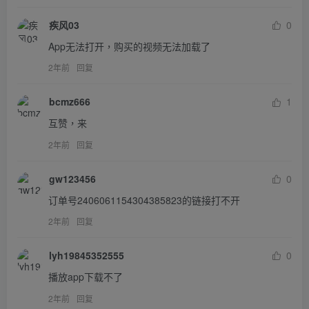
疾风03
0
App无法打开，购买的视频无法加载了
2年前
回复
bcmz666
1
互赞，来
2年前
回复
gw123456
0
订单号2406061154304385823的链接打不开
2年前
回复
lyh19845352555
0
播放app下载不了
2年前
回复