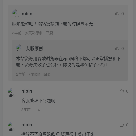
nibin
0
麻烦退款吧！跳转链接到下载的时候显示无
2年前
@
艾彩原创
回复
艾彩原创
0
本站资源用谷歌浏览器在vpn网络下都可以正常播放和下
载，资源失效了也会补，你说的是哪个帖子不行呢
2年前
@
nibin
回复
nibin
0
客服处理下问题啊
2年前
回复
nibin
0
播放不了麻烦退款吧 资源都卡着出不来