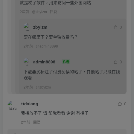
就是梯子软件，用来访问一些外国网站
2年前
@
zbylzm
回复
zbylzm
0
要在哪里下？要单独收费吗？
2年前
@
admin8898
admin8898
0
作者
下载要买标注了付费阅读的帖子，其他帖子只能在线
观看
2年前
@
zbylzm
ttdxiang
0
我播放不了 请 帮我看看 谢谢 有梯子
2年前
回复