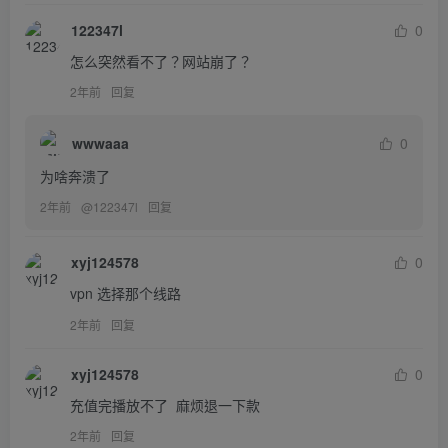
122347l
0
怎么突然看不了？网站崩了？
2年前
回复
wwwaaa
0
为啥奔溃了
2年前
@
122347l
回复
xyj124578
0
vpn 选择那个线路
2年前
回复
xyj124578
0
充值完播放不了  麻烦退一下款
2年前
回复