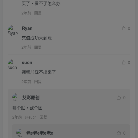
买了，看不了怎么办
2年前
回复
Ryan
0
充值成功未到账
2年前
回复
sucn
0
视频加载不出来了
2年前
回复
艾彩原创
0
哪个贴，截个图
2年前
@
sucn
回复
老e老e老e老e
0