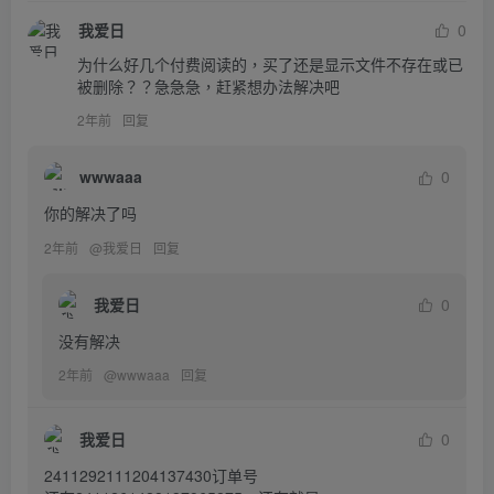
我爱日
0
为什么好几个付费阅读的，买了还是显示文件不存在或已
被删除？？急急急，赶紧想办法解决吧
2年前
回复
wwwaaa
0
你的解决了吗
2年前
@
我爱日
回复
我爱日
0
没有解决
2年前
@
wwwaaa
回复
我爱日
0
2411292111204137430订单号
