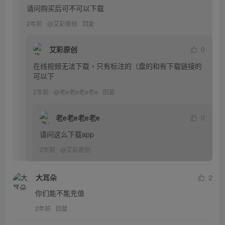
请问购买后可不可以下载
2年前
@
艾彩原创
回复
艾彩原创
0
在线视频无法下载，只有标注的（盘的和有下载链接的
可以下
2年前
@
老e老e老e老e
回复
老e老e老e老e
0
请问这么下载app
2年前
@
艾彩原创
大耳朵
2
你们能不能充值
2年前
回复