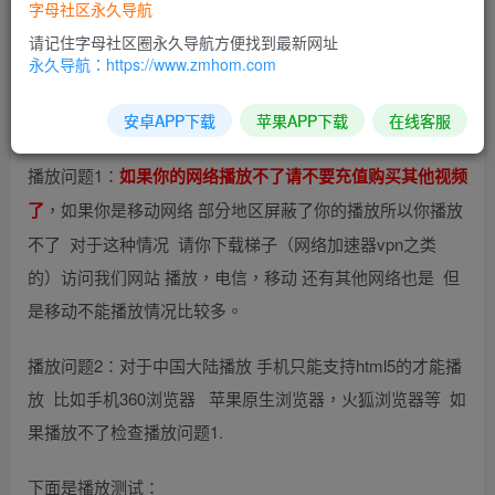
字母社区永久导航
免费试看区 不能播放请对照下面问题 如果还是不能播放请不
请记住字母社区圈永久导航方便找到最新网址
永久导航：https://www.zmhom.com
要充值
关于播放不了 一般是下面两个问题：
安卓APP下载
苹果APP下载
在线客服
播放问题1：
如果你的网络播放不了请不要充值购买其他视频
，如果你是移动网络 部分地区屏蔽了你的播放所以你播放
了
不了 对于这种情况 请你下载梯子（网络加速器vpn之类
的）访问我们网站 播放，电信，移动 还有其他网络也是 但
是移动不能播放情况比较多。
播放问题2：对于中国大陆播放 手机只能支持html5的才能播
放 比如手机360浏览器 苹果原生浏览器，火狐浏览器等 如
果播放不了检查播放问题1.
下面是播放测试：