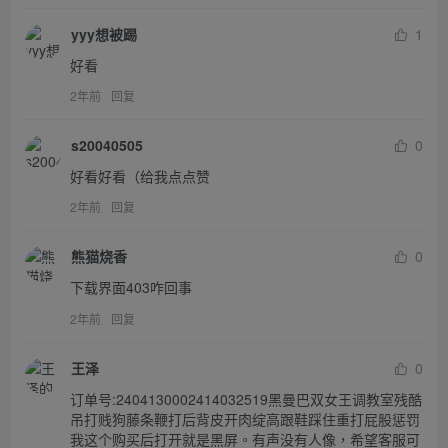
yyy想被踢
1
好看
2年前
回复
s20040505
0
好看好看（给我点点赞
2年前
回复
熊猫烧香
0
下载界面403咋回事
2年前
回复
王泽
0
订单号:2404130002414032519黑曼巴双女王调教室残酷
吊打贱狗藤条鞭打后背皮开肉绽高跟鞋踩住重打屁股惩罚
我这个购买后打开就是黑屏。有声没有人像，希望客服可