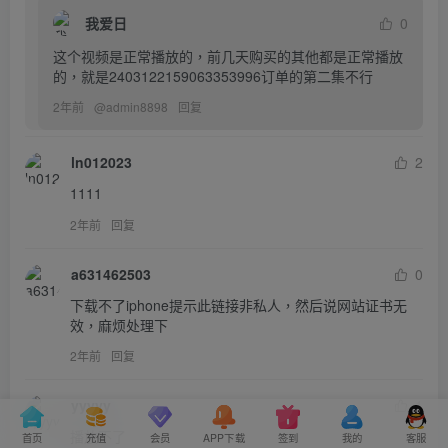
我爱日
0
这个视频是正常播放的，前几天购买的其他都是正常播放
的，就是2403122159063353996订单的第二集不行
2年前
@
admin8898
回复
ln012023
2
1111
2年前
回复
a631462503
0
下载不了iphone提示此链接非私人，然后说网站证书无
效，麻烦处理下
2年前
回复
yyyyy
1
播放不了
首页
充值
会员
APP下载
签到
我的
客服