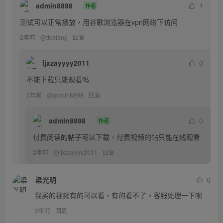
admin8898
1
作者
测试可以正常播放，用谷歌浏览器在vpn网络下访问
2年前
@
ttdxiang
回复
ljxzayyyy2011
0
不能下载只能观看吗
2年前
@
admin8898
回复
admin8898
0
作者
付费阅读的帖子可以下载，付费视频的帖只能在线观看
2年前
@
ljxzayyyy2011
回复
梁光明
0
我买的视频有的可以看，有的看不了。客服处理一下呗
2年前
回复